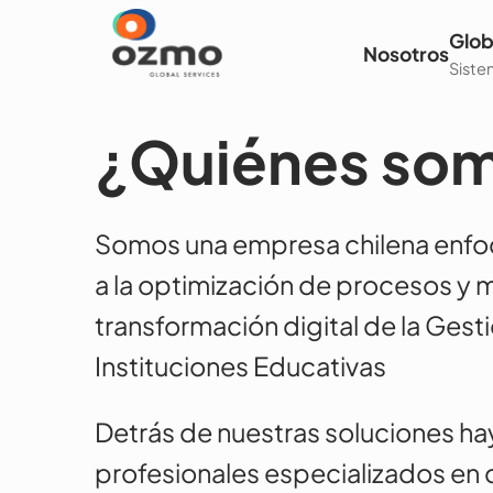
Saltar
Glob
Nosotros
al
Siste
contenido
¿Quiénes so
Somos una empresa chilena enfo
a la optimización de procesos y 
transformación digital de la Gesti
Instituciones Educativas
Detrás de nuestras soluciones h
profesionales especializados en c