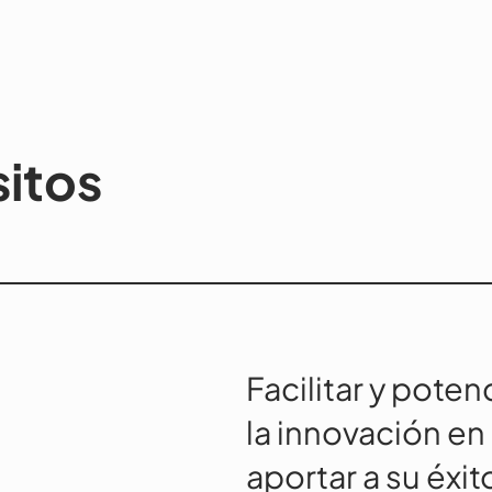
itos
Facilitar y poten
la innovación en
aportar a su éxit